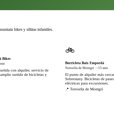
untain bikes y sillitas infantiles.
🚲
 Bikes
Burricleta Baix Empordà
 min
Torroella de Montgrí · ~15 min
urtida con alquiler, servicio de
amplio surtido de bicicletas y
El punto de alquiler más cerca
Sobrestany. Bicicletas de pase
eléctricas para excursiones.
📍 Torroella de Montgrí