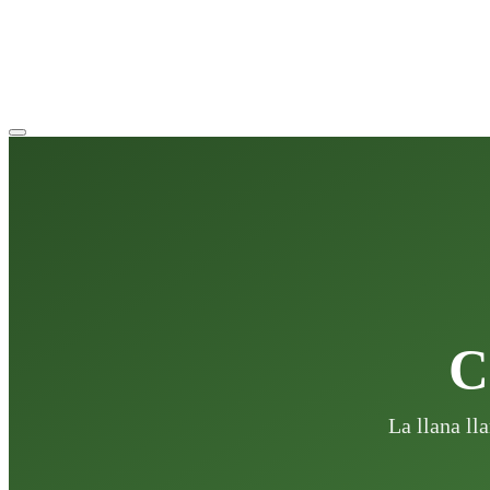
C
La llana ll