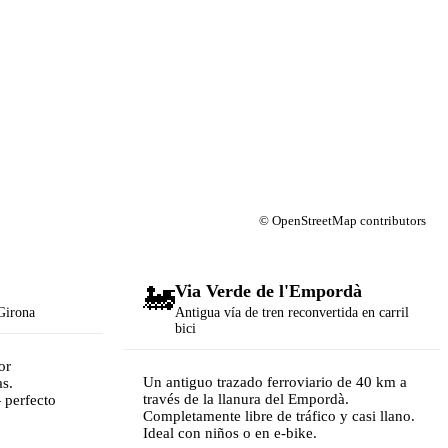
©
OpenStreetMap
contributors
🚂
Via Verde de l'Empordà
 Girona
Antigua vía de tren reconvertida en carril
bici
or
Un antiguo trazado ferroviario de 40 km a
as.
través de la llanura del Empordà.
 perfecto
Completamente libre de tráfico y casi llano.
Ideal con niños o en e-bike.