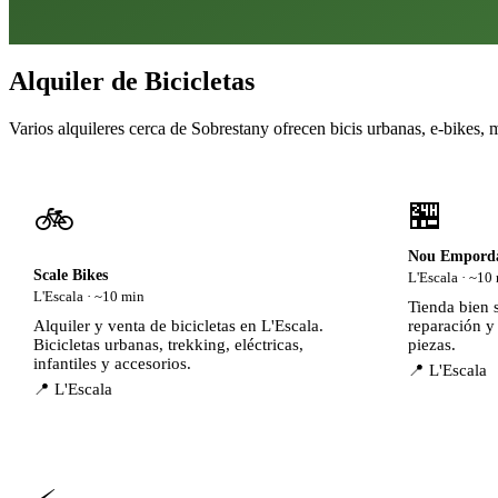
Alquiler de Bicicletas
Varios alquileres cerca de Sobrestany ofrecen bicis urbanas, e-bikes, mo
🏪
🚲
Nou Empordà
Scale Bikes
L'Escala · ~10
L'Escala · ~10 min
Tienda bien s
Alquiler y venta de bicicletas en L'Escala.
reparación y 
Bicicletas urbanas, trekking, eléctricas,
piezas.
infantiles y accesorios.
📍 L'Escala
📍 L'Escala