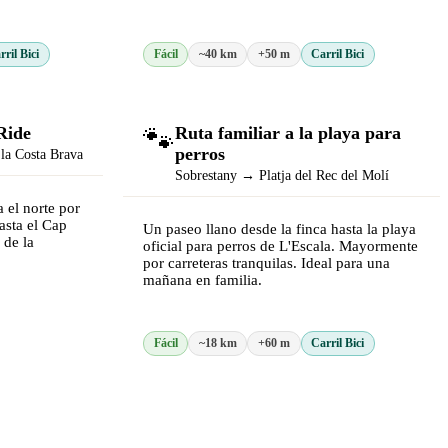
rril Bici
Fácil
~40 km
+50 m
Carril Bici
Ride
🐾
Ruta familiar a la playa para
perros
 la Costa Brava
Sobrestany → Platja del Rec del Molí
a el norte por
asta el Cap
Un paseo llano desde la finca hasta la playa
 de la
oficial para perros de L'Escala. Mayormente
por carreteras tranquilas. Ideal para una
mañana en familia.
Fácil
~18 km
+60 m
Carril Bici