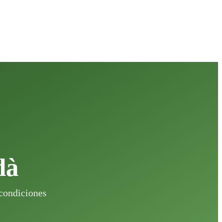
dà
 condiciones