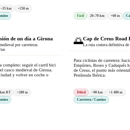
~35 km
+250 m
amino
Fácil
20–70 km
+60 m
Ca
sión de un día a Girona
🌅
Cap de Creus Road 
edieval por carreteras
La ruta costera definitiva de
ias
Para ciclistas de carretera: haci
a completo: seguir el carril bici
Empúries, Roses y Cadaqués h
 el casco medieval de Girona.
de Creus, el punto más oriental
ciudad y volver en coche o
Península Ibérica.
 km RT
+200 m
Difícil
~90 km
+1 400 m
amino
Carretera / Camino