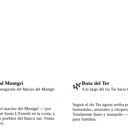
 al Montgrí
🌿
Ruta del Ter
avegación del Macizo del Montgrí
A lo largo del río Ter hacia
Seguir el río Ter aguas arriba p
el macizo del Montgrí — por
humedales, arrozales y choper
ir hasta L'Estartit en la costa, y
Totalmente llano y tranquilo —
s pueblos del flanco sur. Vistas
para familias.
es.