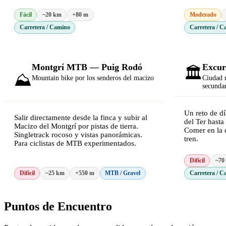
Fácil
~20 km
+80 m
Moderado
Carretera / Camino
Carretera / C
Montgrí MTB — Puig Rodó
Excur
🏛️
⛰️
Mountain bike por los senderos del macizo
Ciudad m
secundar
Un reto de dí
Salir directamente desde la finca y subir al
del Ter hasta
Macizo del Montgrí por pistas de tierra.
Comer en la 
Singletrack rocoso y vistas panorámicas.
tren.
Para ciclistas de MTB experimentados.
Difícil
~70
Difícil
~25 km
+550 m
MTB / Gravel
Carretera / C
Puntos de Encuentro