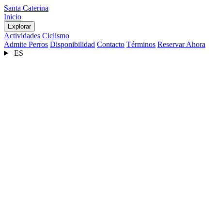
Santa Caterina
Inicio
Explorar
Actividades
Ciclismo
Admite Perros
Disponibilidad
Contacto
Términos
Reservar Ahora
ES