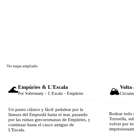
Ver mapa ampliado
🌊
Empúries & L'Escala
Volta
🏔️
Por Sobrestany – L'Escala – Empúries
Circunn
Un paseo clásico y fácil: pedalear por la
Rodear todo 
llanura del Empordà hasta el mar, pasando
Torroella, sub
por las ruinas grecoromanas de Empúries, y
volver por lo
continuar hasta el casco antiguo de
impresionant
L'Escala.